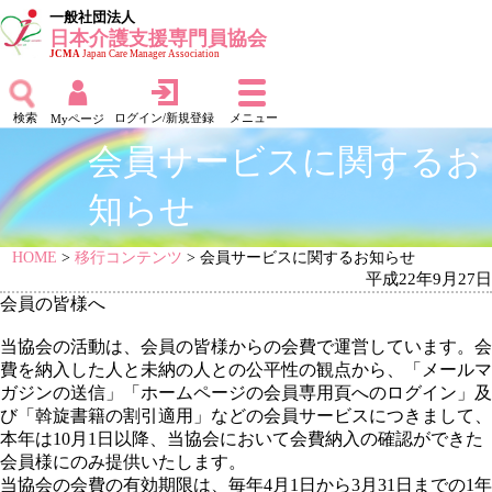
一般社団法人
日本介護支援専門員協会
JCMA
Japan Care Manager Association
検索
ログイン/新規登録
メニュー
Myページ
会員サービスに関するお
知らせ
HOME
>
移行コンテンツ
> 会員サービスに関するお知らせ
平成22年9月27日
会員の皆様へ
当協会の活動は、会員の皆様からの会費で運営しています。会
費を納入した人と未納の人との公平性の観点から、「メールマ
ガジンの送信」「ホームページの会員専用頁へのログイン」及
び「斡旋書籍の割引適用」などの会員サービスにつきまして、
本年は10月1日以降、当協会において会費納入の確認ができた
会員様にのみ提供いたします。
当協会の会費の有効期限は、毎年4月1日から3月31日までの1年