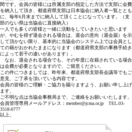
間です。会員の皆様には所属支部の指定した方法で支部に会費
を納入して頂き、都道府県支部は日本協会に納入者一覧ととも
に、毎年6月末までに納入して頂くことになっています。（支
部のない県は当協会に直接納入）
一人でも多くの皆様と一緒に活動をしていきたいと思います
が、やむを得ず退会される場合は、退会の意向（退会届）を示
して頂かない限り、基本的に当協会のシステム上では会員とし
ての籍がおかれたままになります（都道府県支部の事務手続き
によって若干の違いがあります）。
なお、退会される場合でも、その年度に在籍されている場合
は会費が必要となりますので、ご留意ください。
この件につきましては、昨年来、都道府県支部長会議等でもご
意見、ご了承を頂いている内容です。
会員の皆様のご理解・ご協力を賜りますよう、お願い申し上げ
ます。
ご不明な点は当協会事務局まで、ご連絡をお願いいたします。
会員管理専用メールアドレス：
member@jcma.or.jp TEL.03-
3518-0777
以上。