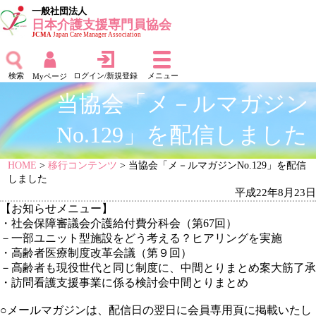
一般社団法人
日本介護支援専門員協会
JCMA
Japan Care Manager Association
検索
ログイン/新規登録
メニュー
Myページ
当協会「メ－ルマガジン
No.129」を配信しました
HOME
>
移行コンテンツ
> 当協会「メ－ルマガジンNo.129」を配信
しました
平成22年8月23日
【お知らせメニュー】
・社会保障審議会介護給付費分科会（第67回）
－一部ユニット型施設をどう考える？ヒアリングを実施
・高齢者医療制度改革会議（第９回）
－高齢者も現役世代と同じ制度に、中間とりまとめ案大筋了承
・訪問看護支援事業に係る検討会中間とりまとめ
○メールマガジンは、配信日の翌日に
会員専用頁に掲載いたし