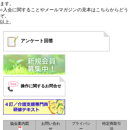
ます。
○入会に関することや
メールマガジンの見本はこちらからどう
ぞ。
以上。
アンケート
回答
操作に関するお問合せ
協会案内図
お問い合わ
プライバシ
特定商取引
せ
ー
法