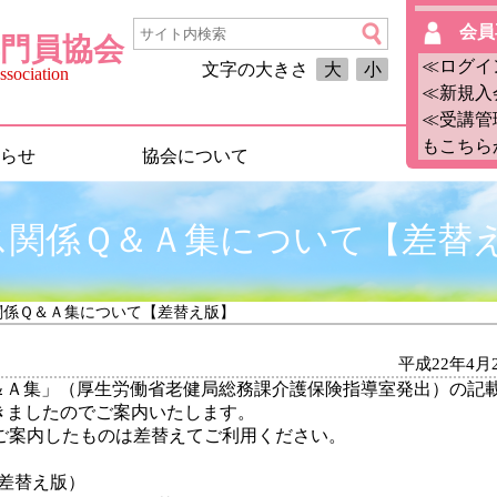
会員
門員協会
≪ログイ
文字の大きさ
大
小
sociation
≪新規入
≪受講管
もこちら
らせ
協会について
ス関係Ｑ＆Ａ集について【差替
関係Ｑ＆Ａ集について【差替え版】
平成22年4月
Ｑ＆Ａ集」（厚生労働省老健局総務課介護保険指導室発出）の記
きましたのでご案内いたします。
」でご案内したものは差替えてご利用ください。
（差替え版）