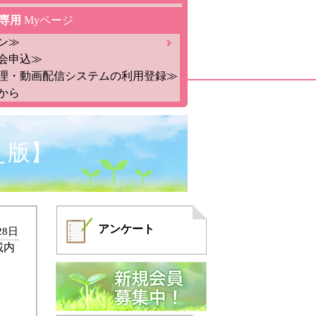
専用
Myページ
ン≫
会申込≫
理・動画配信システムの利用登録≫
から
え版】
アンケート
28日
載内