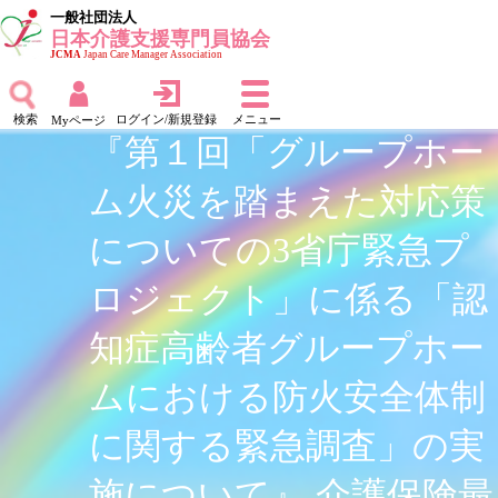
一般社団法人
日本介護支援専門員協会
JCMA
Japan Care Manager Association
検索
ログイン/新規登録
メニュー
Myページ
『第１回「グループホー
ム火災を踏まえた対応策
についての3省庁緊急プ
ロジェクト」に係る「認
知症高齢者グループホー
ムにおける防火安全体制
に関する緊急調査」の実
施について』 介護保険最