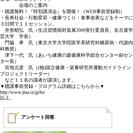
会場のご案内
・
聴講無料！『特別講演会』を開催！（WEB事前登録制）
・
長寿社会・行動変容・健康づくり・食事改善などをテーマに
３日間で１１セッション。
井形昭弘 氏（生活習慣病対策展2009実行委員長、名古屋学
芸大学 学長）
門脇 孝 氏（東京大学大学院医学系研究科糖尿病・代謝内
科教授）
津下一代 氏（あいち健康の森健康科学総合センター副セン
ター長）
宮地元彦 氏（(独)国立健康・栄養研究所運動ガイドライン
プロジェクトリーダー）
など１１名の識者が講演します。
▼聴講事前登録・プログラム詳細はこちらから▼
http://www.jma.or.jp/hs/
以上。
アンケート
回答