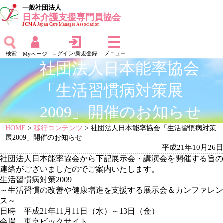
一般社団法人
日本介護支援専門員協会
JCMA
Japan Care Manager Association
検索
ログイン/新規登録
メニュー
Myページ
社団法人日本能率協会
「生活習慣病対策展
2009」開催のお知らせ
HOME
>
移行コンテンツ
> 社団法人日本能率協会「生活習慣病対策
展2009」開催のお知らせ
平成21年10月26日
社団法人日本能率協会から下記展示会・講演会を開催する旨の
連絡がございましたのでご案内いたします。
生活習慣病対策2009
～生活習慣の改善や健康増進を支援する展示会＆カンファレン
ス～
日時 平成21年11月11日（水）～13日（金）
会場 東京ビックサイト