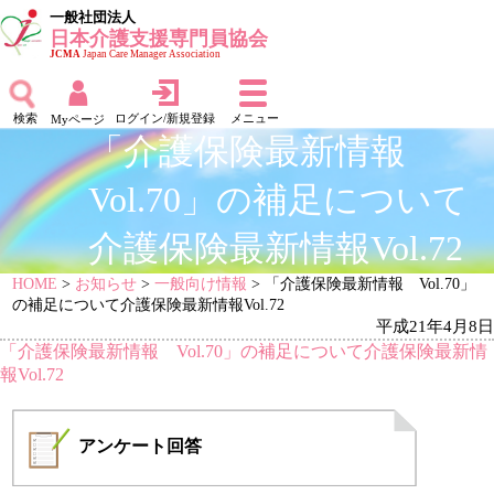
一般社団法人
日本介護支援専門員協会
JCMA
Japan Care Manager Association
検索
ログイン/新規登録
メニュー
Myページ
「介護保険最新情報
Vol.70」の補足について
介護保険最新情報Vol.72
HOME
>
お知らせ
>
一般向け情報
> 「介護保険最新情報 Vol.70」
の補足について介護保険最新情報Vol.72
平成21年4月8日
「介護保険最新情報 Vol.70」の補足について介護保険最新情
報Vol.72
アンケート
回答