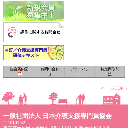
操作に関するお問合せ
協会案内図
お問い合わ
プライバシ
特定商取引
せ
ー
法
ページTOPへ
一般社団法人 日本介護支援専門員協会
〒101-0052
東京都千代田区神田小川町1丁目11番地 金子ビル2階