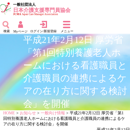
一般社団法人
日本介護支援専門員協会
JCMA
Japan Care Manager Association
検索
ログイン/新規登録
メニュー
Myページ
平成21年2月12日 厚労省
「第1回特別養護老人ホ
ームにおける看護職員と
介護職員の連携によるケ
アの在り方に関する検討
会」を開催
HOME
>
お知らせ
>
一般向け情報
> 平成21年2月12日 厚労省「第1
回特別養護老人ホームにおける看護職員と介護職員の連携によるケ
アの在り方に関する検討会」を開催
平成21年2月12日