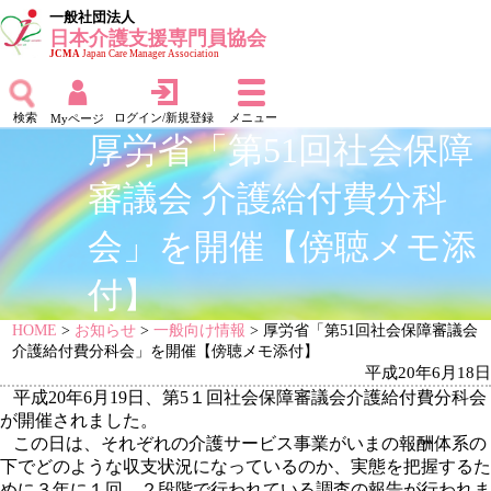
一般社団法人
日本介護支援専門員協会
JCMA
Japan Care Manager Association
検索
ログイン/新規登録
メニュー
Myページ
厚労省「第51回社会保障
審議会 介護給付費分科
会」を開催【傍聴メモ添
付】
HOME
>
お知らせ
>
一般向け情報
> 厚労省「第51回社会保障審議会
介護給付費分科会」を開催【傍聴メモ添付】
平成20年6月18日
平成20年6月19日、第5１回社会保障審議会介護給付費分科会
が開催されました。
この日は、それぞれの介護サービス事業がいまの報酬体系の
下でどのような収支状況になっているのか、実態を把握するた
めに３年に１回、２段階で行われている調査の報告が行われま