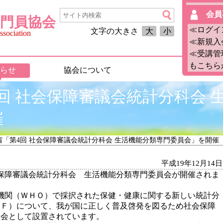
会員
門員協会
≪ログイ
文字の大きさ
大
小
sociation
≪新規入
≪受講管
もこちら
らせ
協会について
回 社会保障審議会統計分科会 
催
省「第4回 社会保障審議会統計分科会 生活機能分類専門委員会」を開催
平成19年12月14日
社会保障審議会統計分科会 生活機能分類専門委員会が開催されま
健機関（ＷＨＯ）で採択された保健・健康に関する新しい統計分
ＣＦ）について、我が国に正しく普及啓発を図るため社会保障
員会として設置されています。