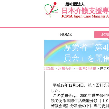
一般社団法人
日本介護支援専
JCMA
Japan Care Manager As
お知
HOME
厚労省「第4
員会」を開
HOME
>
お知らせ
>
一般向け情報
> 厚労
平成19年12月14日、第４回
した。
この委員会は、2001年世界保
類である国際生活機能分類（Ｉ
審議会統計分科会の下に専門委