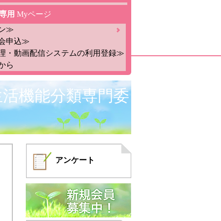
専用
Myページ
ン≫
会申込≫
理・動画配信システムの利用登録≫
から
生活機能分類専門委
アンケート