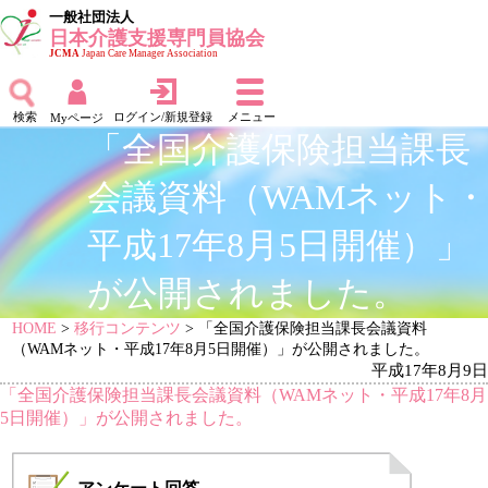
一般社団法人
日本介護支援専門員協会
JCMA
Japan Care Manager Association
検索
ログイン/新規登録
メニュー
Myページ
「全国介護保険担当課長
会議資料（WAMネット・
平成17年8月5日開催）」
が公開されました。
HOME
>
移行コンテンツ
> 「全国介護保険担当課長会議資料
（WAMネット・平成17年8月5日開催）」が公開されました。
平成17年8月9日
「全国介護保険担当課長会議資料（WAMネット・平成17年8月
5日開催）」が公開されました。