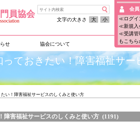
会員
門員協会
≪ログイ
文字の大きさ
大
小
sociation
≪新規入
≪受講管
もこちら
らせ
協会について
知っておきたい！障害福祉サー
きたい！障害福祉サービスのしくみと使い方
障害福祉サービスのしくみと使い方 (1191)