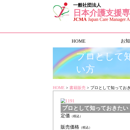
一般社団法人
日本介護支援専
JCMA
Japan Care Manager As
お知
HOME
プロとして
い方
HOME
>
書籍販売
> プロとして知ってお
プロとして知っておきたい！
定価
（税込）
販売価格
（税込）