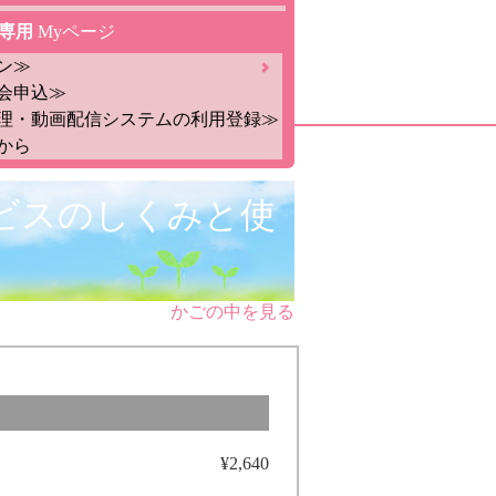
専用
Myページ
ン≫
会申込≫
理・動画配信システムの利用登録≫
から
ビスのしくみと使
かごの中を見る
¥2,640