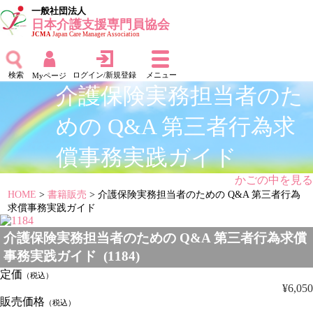
一般社団法人
日本介護支援専門員協会
JCMA
Japan Care Manager Association
検索
ログイン/新規登録
メニュー
Myページ
介護保険実務担当者のた
めの Q&A 第三者行為求
償事務実践ガイド
かごの中を見る
HOME
>
書籍販売
> 介護保険実務担当者のための Q&A 第三者行為
求償事務実践ガイド
介護保険実務担当者のための Q&A 第三者行為求償
事務実践ガイド (1184)
定価
（税込）
¥6,050
販売価格
（税込）