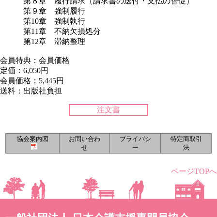
第８章 履行請求（請求書の送付・支払の督促）
第９章 強制履行
第10章 強制執行
第11章 不納欠損処分
第12章 滞納整理
会員特典：会員価格
定価：6,050円
会員価格：5,445円
送料：出版社負担
注文書
協会案内図
お問い合わ
プライバシ
特定商取引
せ
ー
法
ページTOPへ