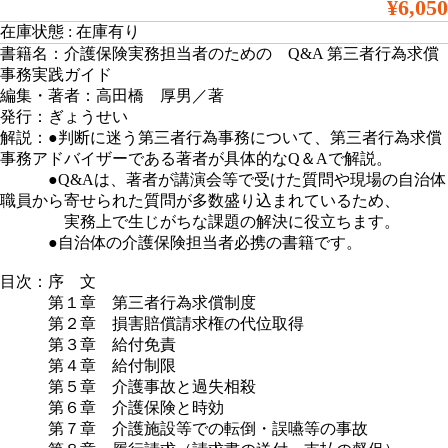
¥6,050
在庫状態 : 在庫有り
書籍名：介護保険実務担当者のための Q&A 第三者行為求償
事務実践ガイド
編集・著者：高田橋 厚男／著
発行：ぎょうせい
解説：●判断に迷う第三者行為事務について、第三者行為求償
事務アドバイザーである著者が具体的なQ＆Aで解説。
●Q&Aは、著者が講演会等で受けた質問や現場の自治体
職員から寄せられた質問が多数盛り込まれているため、
実務上で生じがちな課題の解決に役立ちます。
●自治体の介護保険担当者必携の書籍です。
目次：序 文
第１章 第三者行為求償制度
第２章 損害賠償請求権の代位取得
第３章 給付免責
第４章 給付制限
第５章 介護事故と過失相殺
第６章 介護保険と時効
第７章 介護施設等での転倒・誤嚥等の事故