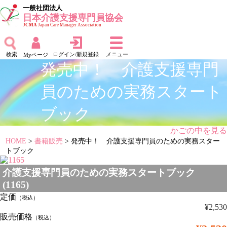
一般社団法人
日本介護支援専門員協会
JCMA
Japan Care Manager Association
検索
ログイン/新規登録
メニュー
Myページ
発売中！ 介護支援専門
員のための実務スタート
ブック
かごの中を見る
HOME
>
書籍販売
> 発売中！ 介護支援専門員のための実務スター
トブック
介護支援専門員のための実務スタートブック
(1165)
定価
（税込）
¥2,530
販売価格
（税込）