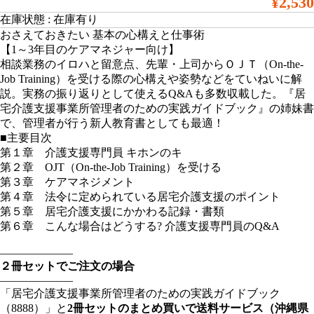
¥2,530
在庫状態 : 在庫有り
おさえておきたい 基本の心構えと仕事術
【1～3年目のケアマネジャー向け】
相談業務のイロハと留意点、先輩・上司からＯＪＴ（On-the-
Job Training）を受ける際の心構えや姿勢などをていねいに解
説。実務の振り返りとして使えるQ&Aも多数収載した。『居
宅介護支援事業所管理者のための実践ガイドブック』の姉妹書
で、管理者が行う新人教育書としても最適！
■主要目次
第１章 介護支援専門員 キホンのキ
第２章 OJT（On-the-Job Training）を受ける
第３章 ケアマネジメント
第４章 法令に定められている居宅介護支援のポイント
第５章 居宅介護支援にかかわる記録・書類
第６章 こんな場合はどうする? 介護支援専門員のQ&A
——————–
２冊セットでご注文の場合
——————–
「居宅介護支援事業所管理者のための実践ガイドブック
（8888）」と
2冊セットのまとめ買いで送料サービス（沖縄県