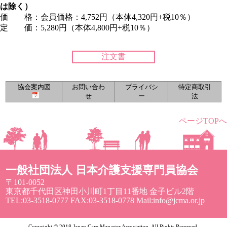
は除く）
価 格：会員価格：4,752円（本体4,320円+税10％）
定 価：5,280円（本体4,800円+税10％）
注文書
協会案内図
お問い合わ
プライバシ
特定商取引
せ
ー
法
ページTOPへ
一般社団法人 日本介護支援専門員協会
〒101-0052
東京都千代田区神田小川町1丁目11番地 金子ビル2階
TEL:03-3518-0777 FAX:03-3518-0778 Mail:info@jcma.or.jp
Copyright © 2018 Japan Care Manager Association. All Rights Reserved.