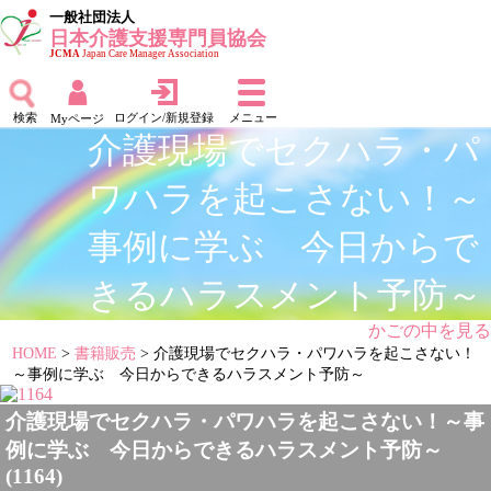
一般社団法人
日本介護支援専門員協会
JCMA
Japan Care Manager Association
検索
ログイン/新規登録
メニュー
Myページ
介護現場でセクハラ・パ
ワハラを起こさない！～
事例に学ぶ 今日からで
きるハラスメント予防～
かごの中を見る
HOME
>
書籍販売
> 介護現場でセクハラ・パワハラを起こさない！
～事例に学ぶ 今日からできるハラスメント予防～
介護現場でセクハラ・パワハラを起こさない！～事
例に学ぶ 今日からできるハラスメント予防～
(1164)