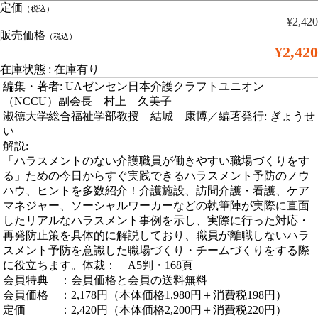
定価
（税込）
¥2,420
販売価格
（税込）
¥2,420
在庫状態 : 在庫有り
編集・著者: UAゼンセン日本介護クラフトユニオン
（NCCU）副会長 村上 久美子
淑徳大学総合福祉学部教授 結城 康博／編著発行: ぎょうせ
い
解説:
「ハラスメントのない介護職員が働きやすい職場づくりをす
る」ための今日からすぐ実践できるハラスメント予防のノウ
ハウ、ヒントを多数紹介！介護施設、訪問介護・看護、ケア
マネジャー、ソーシャルワーカーなどの執筆陣が実際に直面
したリアルなハラスメント事例を示し、実際に行った対応・
再発防止策を具体的に解説しており、職員が離職しないハラ
スメント予防を意識した職場づくり・チームづくりをする際
に役立ちます。体裁： A5判・168頁
会員特典 ：会員価格と会員の送料無料
会員価格 ：2,178円（本体価格1,980円＋消費税198円）
定価 ：2,420円（本体価格2,200円＋消費税220円）