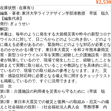
¥2,530
在庫状態 : 在庫有り
編集・著者: 東洋大学ライフデザイン学部准教授 早坂 聡久
【編集代表】
発行: ぎょうせい
解説:
本書は、毎年のように発生する大規模災害や昨今の新型コロナ
ウイルスに対して、日ごろからどのように向き合い、どのよう
に備える必要があるのか、緊急時にどのような対応が必要とな
るのかがわかる1冊です。東日本大震災・令和２年熊本豪雨災
害・新型コロナウイルス等を実際に経験した介護施設長・担当
者が執筆しているので、現場で発生したこと、経験したことを
踏まえて実際に取り組んでいることや教訓などを具体的に示し
ているので、現場での取り組みの参考となります。また、災
害・感染症対応時に必要となる備え等に関するチェックリスト
も掲載しているので、すぐに活用できます。
目 次
第1章：介護施設の利用者を災害から守るために（早坂 聡
久）
第2章：東日本大震災での被災と復興への取組み－厄災への備
えと社会福祉の役割－（社会福祉法人典人会 専務理事 内