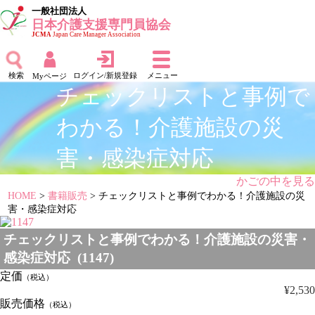
一般社団法人
日本介護支援専門員協会
JCMA
Japan Care Manager Association
検索
ログイン/新規登録
メニュー
Myページ
チェックリストと事例で
わかる！介護施設の災
害・感染症対応
かごの中を見る
HOME
>
書籍販売
> チェックリストと事例でわかる！介護施設の災
害・感染症対応
チェックリストと事例でわかる！介護施設の災害・
感染症対応 (1147)
定価
（税込）
¥2,530
販売価格
（税込）