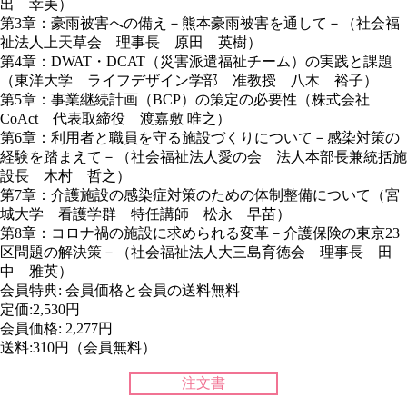
出 幸美）
第3章：豪雨被害への備え－熊本豪雨被害を通して－（社会福
祉法人上天草会 理事長 原田 英樹）
第4章：DWAT・DCAT（災害派遣福祉チーム）の実践と課題
（東洋大学 ライフデザイン学部 准教授 八木 裕子）
第5章：事業継続計画（BCP）の策定の必要性（株式会社
CoAct 代表取締役 渡嘉敷 唯之）
第6章：利用者と職員を守る施設づくりについて－感染対策の
経験を踏まえて－（社会福祉法人愛の会 法人本部長兼統括施
設長 木村 哲之）
第7章：介護施設の感染症対策のための体制整備について（宮
城大学 看護学群 特任講師 松永 早苗）
第8章：コロナ禍の施設に求められる変革－介護保険の東京23
区問題の解決策－（社会福祉法人大三島育徳会 理事長 田
中 雅英）
会員特典: 会員価格と会員の送料無料
定価:2,530円
会員価格: 2,277円
送料:310円（会員無料）
注文書