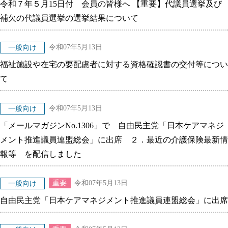
令和７年５月15日付 会員の皆様へ 【重要】代議員選挙及び
補欠の代議員選挙の選挙結果について
令和07年5月13日
一般向け
福祉施設や在宅の要配慮者に対する資格確認書の交付等につい
て
令和07年5月13日
一般向け
「メールマガジンNo.1306」で 自由民主党「日本ケアマネジ
メント推進議員連盟総会」に出席 ２．最近の介護保険最新情
報等 を配信しました
重要
令和07年5月13日
一般向け
自由民主党「日本ケアマネジメント推進議員連盟総会」に出席