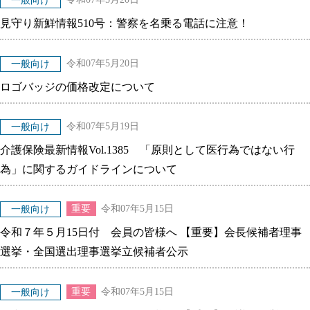
一般向け
見守り新鮮情報510号：警察を名乗る電話に注意！
令和07年5月20日
一般向け
ロゴバッジの価格改定について
令和07年5月19日
一般向け
介護保険最新情報Vol.1385 「原則として医行為ではない行
為」に関するガイドラインについて
重要
令和07年5月15日
一般向け
令和７年５月15日付 会員の皆様へ 【重要】会長候補者理事
選挙・全国選出理事選挙立候補者公示
重要
令和07年5月15日
一般向け