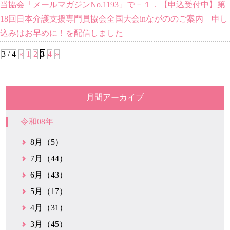
当協会「メールマガジンNo.1193」で－１．【申込受付中】第
18回日本介護支援専門員協会全国大会inながののご案内 申し
込みはお早めに！を配信しました
3 / 4
«
1
2
3
4
»
月間アーカイブ
令和08年
8月（5）
7月（44）
6月（43）
5月（17）
4月（31）
3月（45）