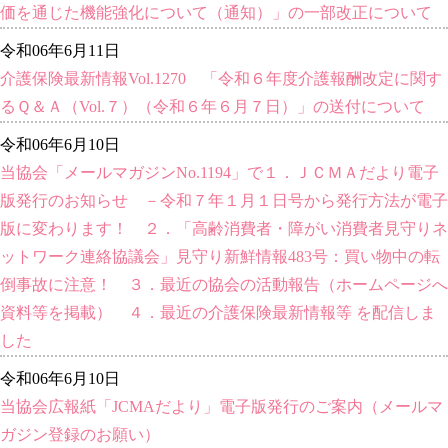
価を通じた機能強化について（通知）」の一部改正について
令和06年6月11日
介護保険最新情報Vol.1270 「令和６年度介護報酬改定に関す
るＱ＆Ａ（Vol.７）（令和６年６月７日）」の送付について
令和06年6月10日
当協会「メールマガジンNo.1194」で１．ＪＣＭＡだより電子
版発行のお知らせ －令和７年１月１日号から発行方法が電子
版に変わります！ ２．「高齢消費者・障がい消費者見守りネ
ットワーク連絡協議会」見守り新鮮情報483号：買い物中の転
倒事故に注意！ ３．最近の協会の活動報告（ホームページへ
資料等を掲載） ４．最近の介護保険最新情報等 を配信しま
した
令和06年6月10日
当協会広報紙「JCMAだより」電子版発行のご案内（メールマ
ガジン登録のお願い）