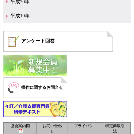
平成20年
12月（6）
11月（4）
10月（6）
9月（4）
8月（1）
7月（6）
6月（1）
5月（1）
4月（1）
3月（2）
2月（4）
1月（2）
平成19年
12月（7）
11月（5）
10月（4）
8月（1）
7月（1）
5月（1）
4月（3）
3月（2）
2月（1）
1月（1）
アンケート
回答
操作に関するお問合せ
協会案内図
お問い合わ
プライバシ
特定商取引
せ
ー
法