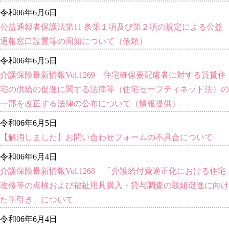
令和06年6月6日
公益通報者保護法第11 条第１項及び第２項の規定による公益
通報窓口設置等の周知について（依頼）
令和06年6月5日
介護保険最新情報Vol.1269 住宅確保要配慮者に対する賃貸住
宅の供給の促進に関する法律等（住宅セーフティネット法）の
一部を改正する法律の公布について（情報提供）
令和06年6月5日
【解消しました】お問い合わせフォームの不具合について
令和06年6月4日
介護保険最新情報Vol.1268 「介護給付費適正化における住宅
改修等の点検および福祉用具購入・貸与調査の取組促進に向け
た手引き」について
令和06年6月4日