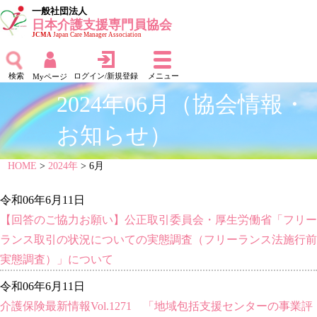
一般社団法人
日本介護支援専門員協会
JCMA
Japan Care Manager Association
検索
ログイン/新規登録
メニュー
Myページ
2024年06月（協会情報・
お知らせ）
HOME
>
2024年
> 6月
令和06年6月11日
【回答のご協力お願い】公正取引委員会・厚生労働省「フリー
ランス取引の状況についての実態調査（フリーランス法施行前
実態調査）」について
令和06年6月11日
介護保険最新情報Vol.1271 「地域包括支援センターの事業評