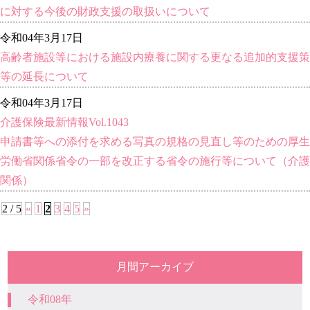
に対する今後の財政支援の取扱いについて
令和04年3月17日
高齢者施設等における施設内療養に関する更なる追加的支援策
等の延長について
令和04年3月17日
介護保険最新情報Vol.1043
申請書等への添付を求める写真の規格の見直し等のための厚生
労働省関係省令の一部を改正する省令の施行等について（介護
関係）
2 / 5
«
1
2
3
4
5
»
月間アーカイブ
令和08年