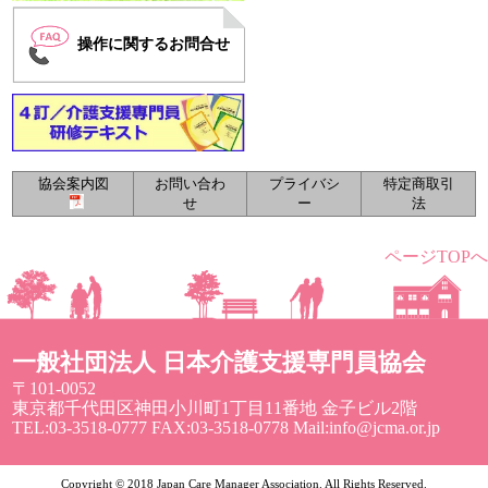
操作に関するお問合せ
協会案内図
お問い合わ
プライバシ
特定商取引
せ
ー
法
ページTOPへ
一般社団法人 日本介護支援専門員協会
〒101-0052
東京都千代田区神田小川町1丁目11番地 金子ビル2階
TEL:03-3518-0777 FAX:03-3518-0778 Mail:info@jcma.or.jp
Copyright © 2018 Japan Care Manager Association. All Rights Reserved.