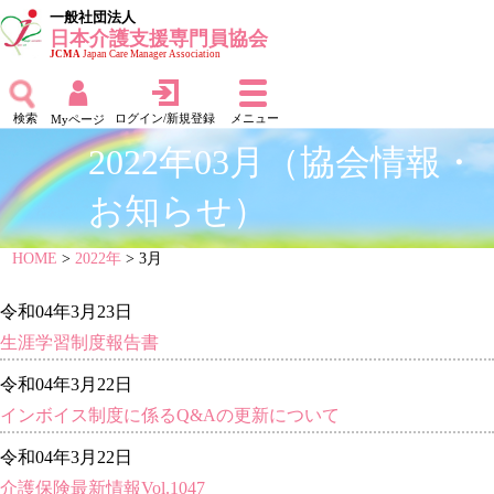
一般社団法人
日本介護支援専門員協会
JCMA
Japan Care Manager Association
検索
ログイン/新規登録
メニュー
Myページ
2022年03月（協会情報・
お知らせ）
HOME
>
2022年
> 3月
令和04年3月23日
生涯学習制度報告書
令和04年3月22日
インボイス制度に係るQ&Aの更新について
令和04年3月22日
介護保険最新情報Vol.1047